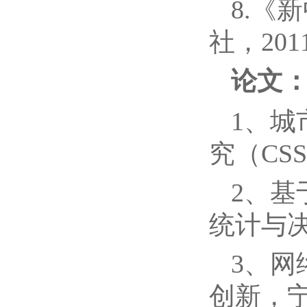
8.《
社，201
论文
1、
究（CSS
2、
统计与决策
3、
创新，宁