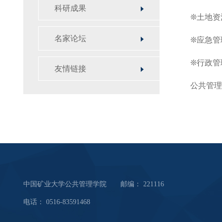
科研成果
❊土地资
名家论坛
❊应急管
❊行政管
友情链接
公共管理
中国矿业大学公共管理学院 邮编： 221116
电话： 0516-83591468